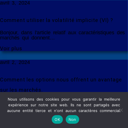
avril 3, 2024
Comment utiliser la volatilité implicite (VI) ?
Bonjour, dans l’article relatif aux caractéristiques des
marchés qui donnent…
Voir plus
avril 2, 2024
Comment les options nous offrent un avantage
sur les marchés.
Nous utilisons des cookies pour vous garantir la meilleure
Bonjour, avant de rentrer dans le vif du sujet des…
expérience sur notre site web. Ils ne sont partagés avec
aucune entité tierce et n'ont aucun caractères commercial.
Voir plus
OK
Non